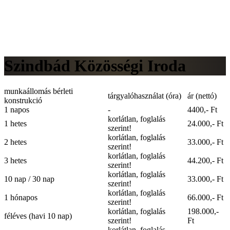
Szindbád Közösségi Iroda
munkaállomás bérleti
tárgyalóhasználat (óra)
ár (nettó)
konstrukció
1 napos
-
4400,- Ft
korlátlan, foglalás
1 hetes
24.000,- Ft
szerint!
korlátlan, foglalás
2 hetes
33.000,- Ft
szerint!
korlátlan, foglalás
3 hetes
44.200,- Ft
szerint!
korlátlan, foglalás
10 nap / 30 nap
33.000,- Ft
szerint!
korlátlan, foglalás
1 hónapos
66.000,- Ft
szerint!
korlátlan, foglalás
198.000,-
féléves (havi 10 nap)
szerint!
Ft
korlátlan, foglalás