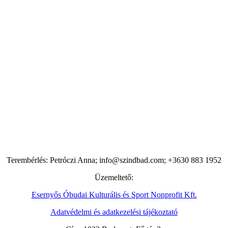
Terembérlés: Petróczi Anna; info@szindbad.com; +3630 883 1952
Üzemeltető:
Esernyős Óbudai Kulturális és Sport Nonprofit Kft.
Adatvédelmi és adatkezelési tájékoztató