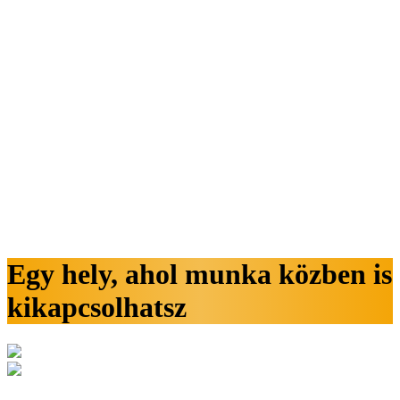
Egy hely, ahol munka közben is
kikapcsolhatsz