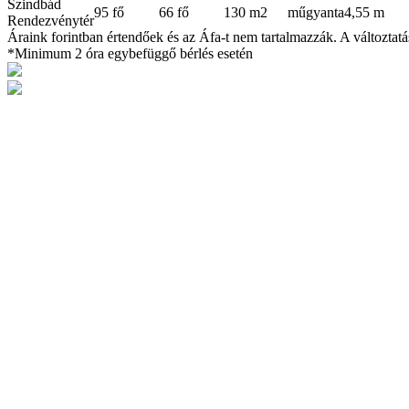
Szindbád
95 fő
66 fő
130 m2
műgyanta
4,55 m
Rendezvénytér
Áraink forintban értendőek és az Áfa-t nem tartalmazzák. A változtatás
*Minimum 2 óra egybefüggő bérlés esetén