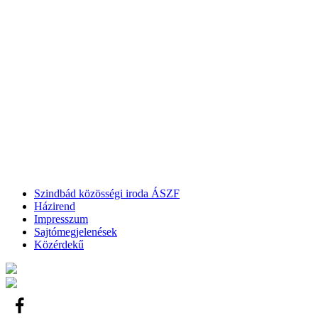
Szindbád közösségi iroda ÁSZF
Házirend
Impresszum
Sajtómegjelenések
Közérdekű