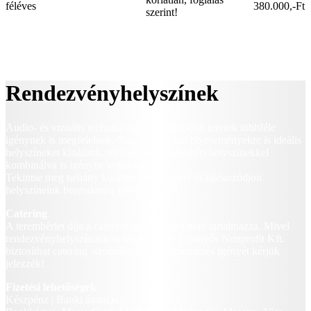
féléves
380.000,-Ft
szerint!
JELENLEG TÁRGYALÓ CSAK MUNKAÁLLOMÁSSAL
EGYÜTT BÉRELHETŐ
Rendezvényhelyszínek
Audio- és vizuális technikával felszerelt belső tereink többféle
igénynek is megfelelnek. Nagyobb és kisebb eseményekre is ideális
helyszíneket kínálunk, melyek akár szabadtéri helyszínekkel
kombinálva is igénybe vehetőek.
Tekintse meg néhány korábbi rendezvényt és tájékozódjon
helyszíneink berendezési lehetőségeiről.
Catering
A terembérlet díja a catering-szolgáltatást nem tartalmazza. Mivel
rendezvényhelyszínünkön kizárólag az Esernyős Nonprofit Kft.
biztosíthat catering -szolgáltatást, a megrendelés igényét kérjük
jelezzék!
Fizetési lehetőségek
Készpénz | Banki átutalás |