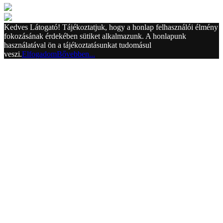
Kedves Látogató! Tájékoztatjuk, hogy a honlap felhasználói élmény
fokozásának érdekében sütiket alkalmazunk. A honlapunk
használatával ön a tájékoztatásunkat tudomásul
veszi.
Elfogadom
Bővebben...