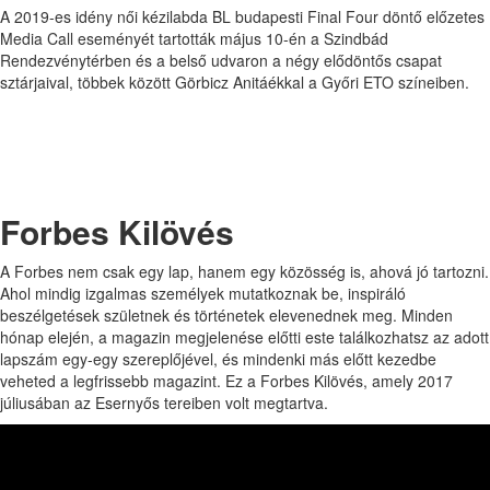
A 2019-es idény női kézilabda BL budapesti Final Four döntő előzetes
Media Call eseményét tartották május 10-én a Szindbád
Rendezvénytérben és a belső udvaron a négy elődöntős csapat
sztárjaival, többek között Görbicz Anitáékkal a Győri ETO színeiben.
Forbes Kilövés
A Forbes nem csak egy lap, hanem egy közösség is, ahová jó tartozni.
Ahol mindig izgalmas személyek mutatkoznak be, inspiráló
beszélgetések születnek és történetek elevenednek meg. Minden
hónap elején, a magazin megjelenése előtti este találkozhatsz az adott
lapszám egy-egy szereplőjével, és mindenki más előtt kezedbe
veheted a legfrissebb magazint. Ez a Forbes Kilövés, amely 2017
júliusában az Esernyős tereiben volt megtartva.