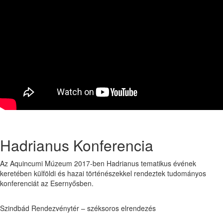
Hadrianus Konferencia
Az Aquincumi Múzeum 2017-ben Hadrianus tematikus évének
keretében külföldi és hazai történészekkel rendeztek tudományos
konferenciát az Esernyősben.
Szindbád Rendezvénytér – széksoros elrendezés